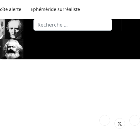
oîte alerte
Ephéméride surréaliste
Valider
Type 2 or more characters for results.